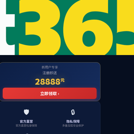
site
公开
校友回湘
下载中心
ASIIN认证
当前位置:
学院首页
>>
本科教育
>>
教学运行