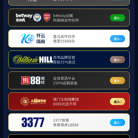
校友风采
校友企业
珠海博威电气股份有限公司
工作动态
昊一源科技
广州市晧达电子科技有限责
深视创新
湖南环球信士科技有限公司
湖南硅谷高科软件学院