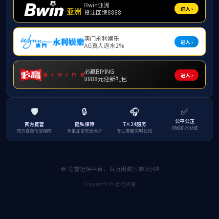
丁博士从智算演变
装集成技术标准化四