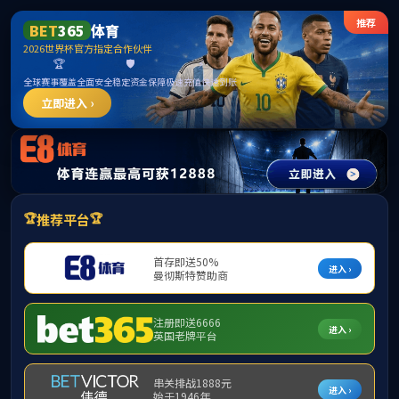
中国·388vip太阳集团(MACAU·VIP认证)官方网站-
Official website
学院首页
学院概况
本科教育
研究生教育
科学研究
院务公开